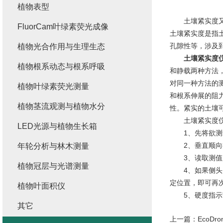
植物表型
土壤紧实度又叫
FluorCam叶绿素荧光成像
土壤紧实度是指
孔隙性等，涉及
植物光合作用与生理生态
土壤紧实度
植物根系动态与根系呼吸
和静载两种方法
对同一种方法的
植物叶绿素荧光测量
和根系伸展的阻
植物茎流观测与植物水分
性。紧实的土壤
土壤紧实度仪
LED光源与植物生长箱
1、先将欲测量
2、垂直顺向拔
年轮分析与林木测量
3、读取测值完
植物冠层与光谱测量
4、如果侧头内
定位置，即可再
植物叶面积仪
5、硬度指示范围：
其它
上一篇：
EcoD