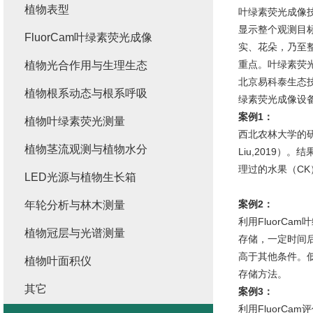
植物表型
叶绿素荧光成像
显示整个观测目
FluorCam叶绿素荧光成像
实、花朵，乃至
重点。叶绿素荧
植物光合作用与生理生态
北京易科泰生态技术
植物根系动态与根系呼吸
绿素荧光成像设
案例
1
：
植物叶绿素荧光测量
西北农林大学的研
植物茎流观测与植物水分
Liu,2019
理过的水果（CK
LED光源与植物生长箱
案例
2
：
年轮分析与林木测量
利用FluorC
植物冠层与光谱测量
存储，一定时间后
高于其他条件。低
植物叶面积仪
存储方法。
其它
案例
3
：
利用FluorC