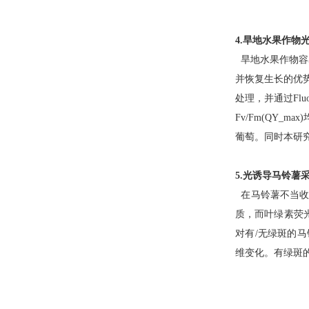
4.
旱地水果作物光
旱地水果作物容
并恢复生长的优
处理，并通过
Flu
Fv/Fm(QY_max)
葡萄。同时本研
5.
光诱导马铃薯
在马铃薯不当收
质，而叶绿素荧
对有
/
无绿斑的马
维变化。有绿斑