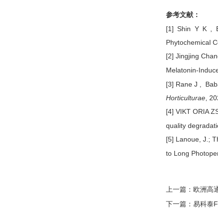
参考文献：
[1]
Shin Y K , B
Phytochemical Con
[2]
Jingjing Chan
Melatonin-Induc
[
3
] Rane J , Baba
Horticulturae
, 2
[4]
VIKT
ORIA 
quality degradat
[
5
] Lanoue, J.; T
to Long Photoper
上一篇：
欧洲高
下一篇：
易科泰F