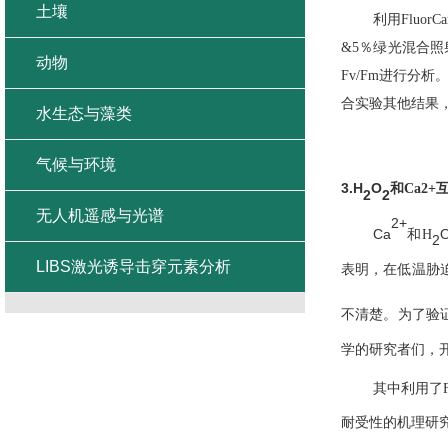
土壤
利用
FluorC
&5
％绿光混合照
动物
Fv/Fm
进行分析
合实验其他结果
水生态与藻类
气候与环境
3.H
O
和
Ca2+
2
2
无人机遥感与光谱
2+
Ca
和
H
2
LIBS激光诱导击穿元素分析
表明，在低温胁
不清楚。为了验
学的研究者们，
其中利用了
耐受性的机理研