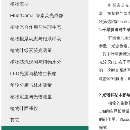
植物表型
叶绿素荧光
展，在植物与藻
FluorCam叶绿素荧光成像
次摘选
5
篇
FluorC
植物光合作用与生理生态
1.
干旱胁迫对生
韩国全北国
植物根系动态与根系呼吸
参数、光合色素
植物叶绿素荧光测量
其中叶绿素荧光
植物茎流观测与植物水分
光淬灭
(qL)
在干
响，这时光系统
LED光源与植物生长箱
耗散应对胁迫，
年轮分析与林木测量
2.
光谱和砧木影
植物冠层与光谱测量
植物的生物
植物叶面积仪
17h
的临界长度反
的副作用。
Plants
其它
探究。