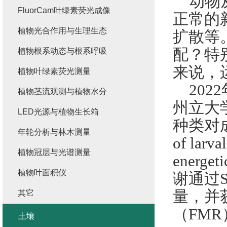
动物
FluorCam叶绿素荧光成像
正常的
植物光合作用与生理生态
扩散等
配？特
植物根系动态与根系呼吸
来说，
植物叶绿素荧光测量
2022
植物茎流观测与植物水分
州立大
LED光源与植物生长箱
种类对
年轮分析与林木测量
of larval
植物冠层与光谱测量
energeti
植物叶面积仪
谢通过
量，并
其它
（
FMR
土壤