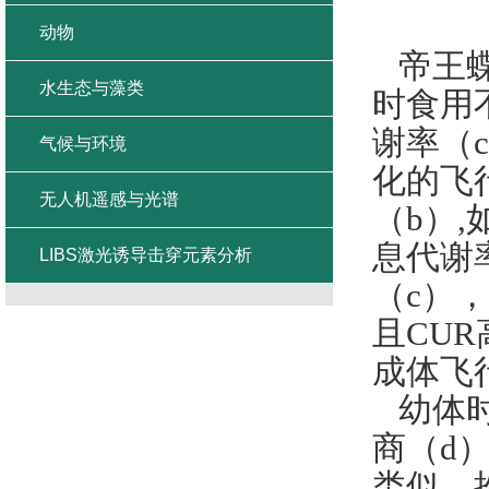
动物
帝王蝶
水生态与藻类
时食用
谢率（
c
气候与环境
化的飞
无人机遥感与光谱
（
b
）,
息代谢
LIBS激光诱导击穿元素分析
（
c
），
且
CUR
成体飞
幼体
商（
d
）
类似，