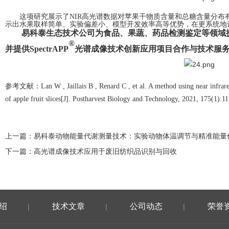
这项研究展示了NIR高光谱数据对苹果干物质含量和总糖含量分布
示出水果取样简单、实验偏差小、模型开发效率高等优势，在更系统地
易科泰生态技术公司为食品、果蔬、药品检测鉴定等领域
®
并提供SpectrAPP
光谱成像技术创新应用项目合作与技术服
参考文献：
Lan W , Jaillais B , Renard C , et al. A method using near infrar
of apple fruit slices[J]. Postharvest Biology and Technology, 2021, 175(1):1
上一篇：
易科泰动物能量代谢测量技术：实验动物体温调节与精准能量
下一篇：
高光谱成像技术应用于废旧纺织品识别与回收
绍
技术文章
公司动态
荣誉
|
|
|