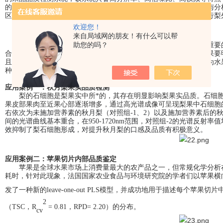
的数据成果。利用该系统对鸡爪病侵染的
梨进行了高光谱数据采集与分
区域的反射光谱差异明显，可进一步精确提取鸡爪病侵染面积，进行
梨
欢迎您！
来自局域网的朋友！有什么可以帮
助您的吗？
水果的外部美学外观和良好的内在品质对消费者来说都是至关重要
合，在食品药品等领域的检测鉴定及质量评价中，使用该技术的效果要
且高光谱成像技术具有快速、准确、无创、使用方便等优点，可以为水
种高效便捷的方法。
应用案例一：秋月梨果实品质检测
梨的石细胞是梨果实中所*的，其存在明显影响梨果实品质。石细
果皮部果肉至近果心部逐渐增多，通过高光谱成像可呈现梨果中石细胞
右依次为未施加营养素的秋月梨（对照组-1、2）以及施加营养素后的秋月梨
间的光谱曲线基本重合，在950-1720nm范围，对照组-2的光谱反
效抑制了梨石细胞形成，对提升秋月梨的口感及品质有积极意义。
应用案例二：苹果切片内部品质鉴定
苹果是全球水果市场上消费量最大的农产品之一，但常规化学分析
耗时，针对此现象，法国国家农业食品与环境研究院的学者们以苹果横
发了一种新的
leave-one-out
PLS模型，并成功地用于描述每个苹果切片中
2
（TSC，R
= 0.81，RPD= 2.20）的分布。
cv