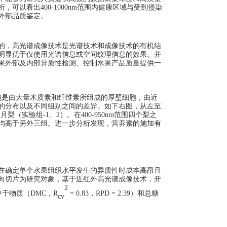
析，可以看出4
00-1000nm范围内健康区域与受到侵染
外部品质鉴定。
的，高光谱成像技术是光谱技术和成像技术的有机结
明显优于仅使用光谱信息或空间纹理信息的效果。并
果外部及内部异质性检测、控制水果产品质量提供一
胞是由大量木质素和纤维素所组成的厚壁细胞，由近
的分布以及不同组别之间的差异。
如下右图，从左至
（实验组-1、2）。在400-950nm范围四个梨之
射率值均高于另外三组。进一步分析发现，营养素的施加有
在确定单个水果组织水平发生的异质性时成本高昂且
向切片为研究对象，基于近红外高光谱成像技术，开
2
干物质（DMC，R
= 0.83，RPD = 2.39）和总糖
cv