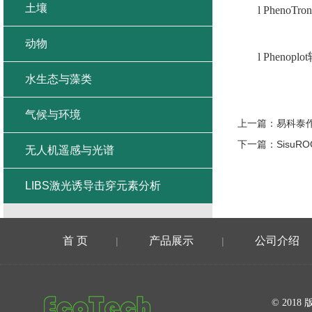
土壤
l
PhenoTron
动物
l
Pheno
水生态与藻类
气候与环境
上一篇：
易科泰
下一篇：
Sisu
无人机遥感与光谱
LIBS激光诱导击穿元素分析
首 页
产品展示
公司介绍
|
|
在线留言
© 20