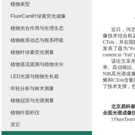
植物表型
FluorCam叶绿素荧光成像
植物光合作用与生理生态
近日，河
像技术结合机
植物根系动态与根系呼吸
CTols，并在
发表了题为
“Po
植物叶绿素荧光测量
content in ‘Y
该论文采
植物茎流观测与植物水分
率、高信噪比、
NIR高光谱
LED光源与植物生长箱
烯和CTols
了技术支撑，
年轮分析与林木测量
植物冠层与光谱测量
北京易科
植物叶面积仪
全面光谱成像
l
Fluor
其它