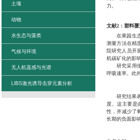
土壤
力。
动物
文献
2
：
塑料覆
水生态与藻类
在果园生
测量方法在精
院研究人员开
气候与环境
机碳矿化的影
研究采用
无人机遥感与光谱
呼吸速率。此
LIBS激光诱导击穿元素分析
研究结果
度。这主要是
性，并减少了
长期的负面影