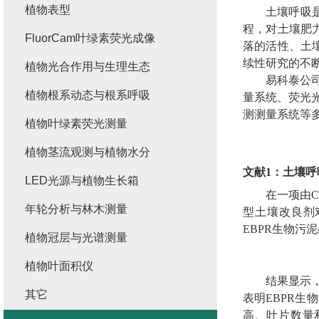
植物表型
土壤呼吸
程，对土壤肥
FluorCam叶绿素荧光成像
落的活性、土
续性研究的不
植物光合作用与生理生态
易科泰公
植物根系动态与根系呼吸
量系统
、荧光
测测量系统等
植物叶绿素荧光测量
植物茎流观测与植物水分
文献
1
：
土壤呼
LED光源与植物生长箱
在一项由
C
年轮分析与林木测量
型土壤改良剂
EBPR
生物污泥
植物冠层与光谱测量
植物叶面积仪
结果显示
其它
表明
EBPR
生物
高、叶片数量