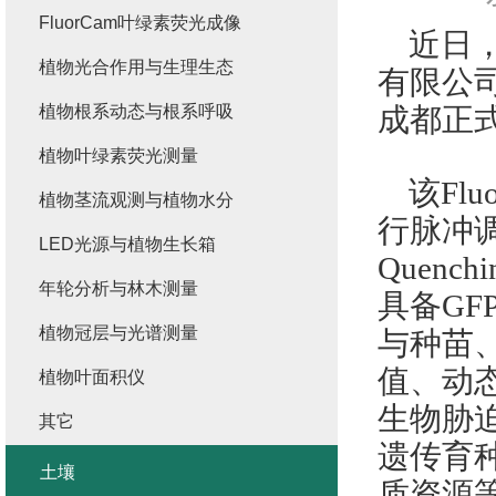
FluorCam叶绿素荧光成像
近日
植物光合作用与生理生态
有限公
植物根系动态与根系呼吸
成都正
植物叶绿素荧光测量
该
Fl
植物茎流观测与植物水分
行脉冲
LED光源与植物生长箱
Quenchi
年轮分析与林木测量
具备G
植物冠层与光谱测量
与种苗
值、动
植物叶面积仪
生物胁
其它
遗传育
土壤
质资源