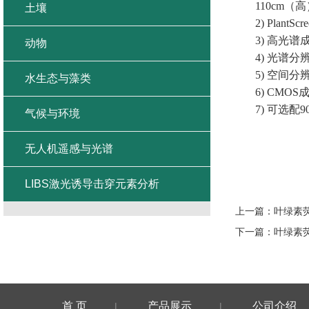
110
cm（
土壤
2)
Plant
3)
高光谱
动物
4)
光谱分
5)
空间分
水生态与藻类
6)
CMOS
7)
可选配
9
气候与环境
无人机遥感与光谱
LIBS激光诱导击穿元素分析
上一篇：
叶绿素
下一篇：
叶绿素
首 页
产品展示
公司介绍
|
|