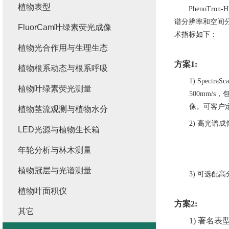
植物表型
PhenoT
谱分辨率和空间
FluorCam叶绿素荧光成像
术指标如下：
植物光合作用与生理生态
方案
1
:
植物根系动态与根系呼吸
1)
Spectra
植物叶绿素荧光测量
5
00
mm/s
像。可客户
植物茎流观测与植物水分
2)
高光谱成
LED光源与植物生长箱
年轮分析与林木测量
植物冠层与光谱测量
3)
可选配高
植物叶面积仪
方案
2
:
其它
1)
著名表