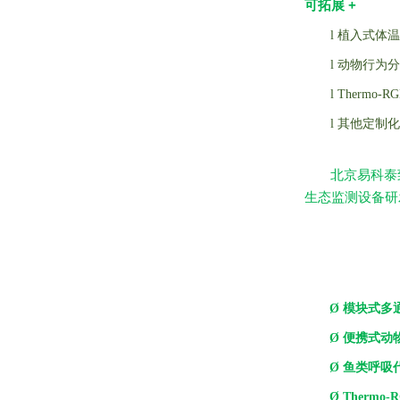
+
可拓展
l
植入式体温
l
动物行为分
l
Thermo-R
l
其他定制化
北京易科泰
生态监测设备研
Ø
模块式多
Ø
便携式动
Ø
鱼类呼吸
Ø
Thermo-