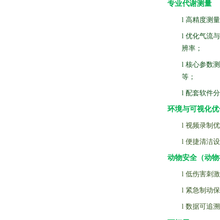
专业代谢测量
l
高精度测量
l
优化气流与
辨率；
l
核心参数测
等；
l
配套软件分
环境与可视化优
l
视频录制优
l
便捷清洁设
动物安全
（动物
l
低伤害刺激
l
紧急制动保
l
数据可追溯