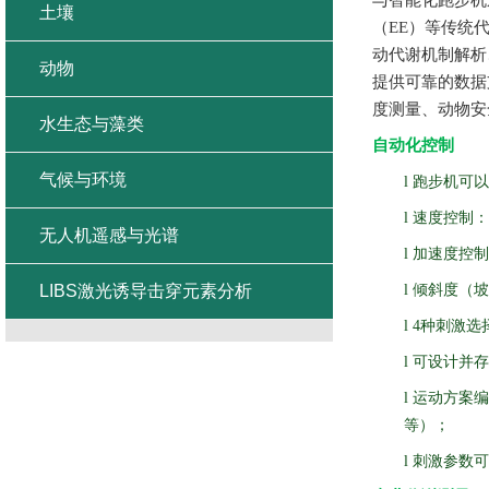
与智能化跑步机
土壤
（
EE
）等传统
动代谢机制解析
动物
提供可靠的数据
度测量、动物安
水生态与藻类
自动化控制
气候与环境
l
跑步机可以
l
速度控制：
无人机遥感与光谱
l
加速度控制
LIBS激光诱导击穿元素分析
l
倾斜度（坡
l
4
种刺激选
l
可设计并存
l
运动方案编
等）；
l
刺激参数可