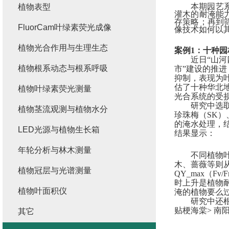
本期
园艺
植物表型
灌木的耐淹能
存策略；再到
FluorCam叶绿素荧光成像
像技术如何以
植物光合作用与生理生态
案例
1
：
十种园
近日
“山
植物根系动态与根系呼吸
市”建设的推
抑制，表现为
估了十种华北
植物叶绿素荧光测量
光合系统的受
研究中选
植物茎流观测与植物水分
珍珠梅（
SK
）
的淹水处理，
LED光源与植物生长箱
结果显示：
年轮分析与林木测量
不同植物
木、蔷薇等则
植物冠层与光谱测量
QY_max
（
Fv/
时上升是植物
植物叶面积仪
淹的植物要么
研究中还
贴梗海棠
>
南
其它