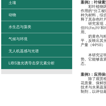
案例
2
：
叶绿素
土壤
彩叶植物
作用的
“分工秘
动物
种为材料，综
释了其杂色叶
研究发现
水生态与藻类
但
F0
,
Fm
,
F0’
和
用。
奶黄色与
气候与环境
平，反映出其
产量（
ΦPSII
）
无人机遥感与光谱
本研究证
势。它能够直
LIBS激光诱导击穿元素分析
态。
案例
3
：
应用保
除了观赏
花质量、保鲜
技术与水果蔬
制剂，以评估