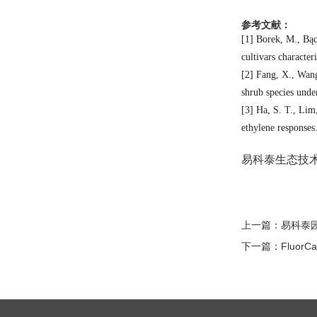
参考文献：
[1]
Borek, M., Bąc
cultivars characte
[2]
Fang, X., Wang,
shrub species unde
[3]
Ha, S. T., Lim,
ethylene responses
易科泰生态技
上一篇：
易科泰
下一篇：
Fluo