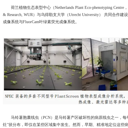
荷兰植物生态表型中心（
Netherlands Plant Eco-phenotyping Centre
，
& Research, WUR
）与乌得勒支大学
（
Utrecht University
） 共同合作建
成像系统与
FluorCam
叶绿素荧光成像系统。
马铃薯胞囊线虫（
PCN
）是马铃薯产区破坏性的病原线虫之一，每
灶"状分布，即仅在某些区域集中发生。然而，早期、精准地定位这些