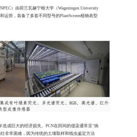
NPEC
）
由
荷兰瓦赫宁根大学（
Wageningen University
设和运营
，装备了多套不同型号的
PlantScreen
植物表型
年造成巨大的经济损失。
PCN
在田间的侵染通常呈“病
病灶非常困难，因为传统的土壤取样和线虫鉴定方法