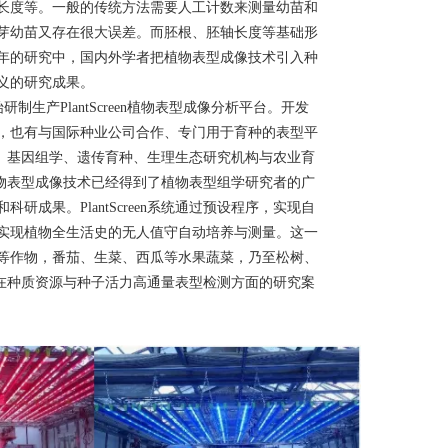
长度等。
一般的传统方法需要人工计数来测量幼苗和
芽幼苗又存在很大误差
。而胚根、胚轴长度等基础形
年的研究中，国内外学者把植物表型成像技术引入种
义的研究成果。
始研制生产
PlantScreen
植物表型成像分析平台。开发
，也有与国际种业公司合作、专门用于育种的表型平
、基因组学、遗传育种、生理生态研究机构与农业育
物表型成像技术已经得到了
植物表型组学研究者的广
和科研成果。
PlantScreen
系统通过预设程序，实现自
实现植物全生活史的无人值守自动培养与测量。这一
等作物，番茄、生菜、西瓜等水果蔬菜，乃至松树、
在种质资源与种子活力高通量表型检测方面的研究案