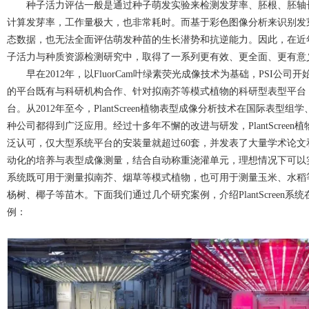
种子活力评估一般是通过种子萌发实验来检测发芽率、胚根、胚轴
计算发芽率
，工作量极大，也非常耗时。
而基于彩色图像分析来识别发
态数据，也无法全面评估萌发种苗的生长潜势和抗逆能力。因此，在近
子活力与种质资源检测研究中，取得了一系列更有效、更全面、更有意
早在
2012
年，以
FluorCam
叶绿素荧光成像技术为基础，
PSI
公司开
的平台既有与科研机构合作、针对拟南芥等模式植物的科研型表型平台
台。从
2012
年至今，
PlantScreen
植物表型成像分析技术在国际表型组学
种公司都得到广泛应用。经过十多年不懈的改进与研发，
PlantScreen
植
泛认可，仅大型系统平台的安装量就超过
60
套，并
发表了大量学术论文
动化的培养与表型成像测量，结合自动称重浇灌单元，理想情况下可以
系统既可用于测量拟南芥、烟草等模式植物，也可用于测量玉米、水稻
杨树、椰子等苗木。
下面我们通过几个研究案例，介绍
PlantScreen
系统
例
：