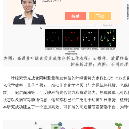
助您的吗？
叶绿素荧光成像同时测量萌发种苗的叶绿素荧光参数如
QY_max
光
光化学效率（量子产额）、
NPQ
非光化学淬灭（与光系统热耗散、光保
数）、冠层面积等，可反映种苗光合能力和抗逆能力。热成像单元可以
状态以及病害等胁迫信息。这些指标已经广泛用于幼苗生长潜势、植株
本研究成功建立了一个
更加
高效、可扩展的高通量萌发筛选平台，为种