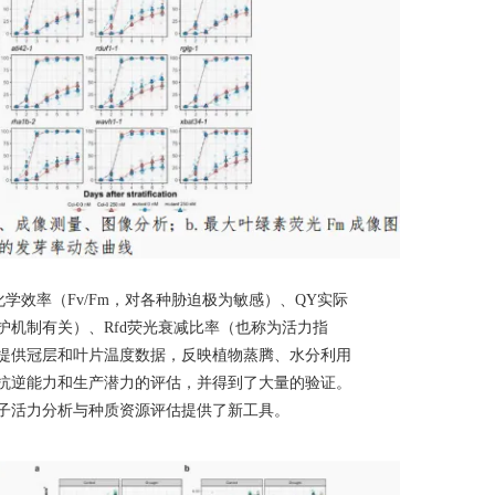
化学效率（
Fv/Fm
，对各种胁迫极为敏感）、
QY
实际
护机制有关）、
Rfd
荧光衰减比率（也称为活力指
提供冠层和叶片温度数据，反映植物蒸腾、水分利用
抗逆能力和生产潜力的评估，并得到了大量的验证。
子
活力
分析
与种质资源评估
提供了新工具。