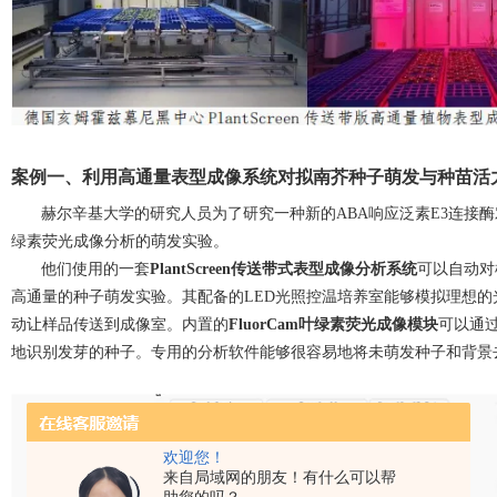
案例一、利用高通量表型成像系统对拟南芥种子萌发与种苗活
赫尔辛基大学的研究人员为了研究一种新的
ABA
响应泛素
E
3
连接酶
绿素荧光成像分析的萌发实验。
他们使用的一套
PlantScreen
传送带式表型成像分析系统
可以自动对
高通量的种子萌发实验。其配备的
LED
光照控温培养室能够模拟理想的
动让样品传送到成像室。内置的
FluorCam
叶绿素荧光成像模块
可以通
地识别发芽的种子。专用的分析软件能够很容易地将未萌发种子和背景
欢迎您！
来自局域网的朋友！有什么可以帮