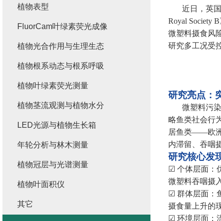
植物表型
近日，英
Royal Society B
FluorCam叶绿素荧光成像
微塑料摄食风
研究多工况受
植物光合作用与生理生态
植物根系动态与根系呼吸
植物叶绿素荧光测量
研究亮点：
植物茎流观测与植物水分
微塑料污
略鱼类社会行
LED光源与植物生长箱
居鱼类
——
欧
内滞留、吞咽
年轮分析与林木测量
研究核心发
植物冠层与光谱测量
☑
个体层面：
微塑料吞咽摄
植物叶面积仪
☑
群体层面：
其它
摄食量上升的
☑
环境层面：