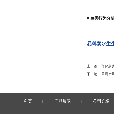
■
鱼类行为分
易科泰水生
上一篇：
详解藻
下一篇：
果蝇增
首 页
产品展示
公司介绍
|
|