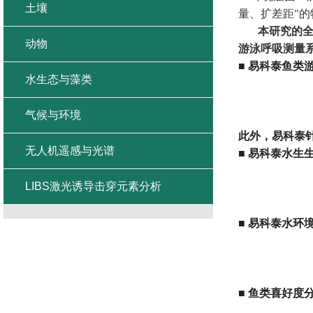
土壤
量、扩差距
"
的
本研究的
动物
游泳呼吸测量
■
易科泰鱼类
水生态与藻类
气候与环境
此外，易科泰
无人机遥感与光谱
■
易科泰水生
LIBS激光诱导击穿元素分析
■
易科泰水环
■
鱼类喜好度