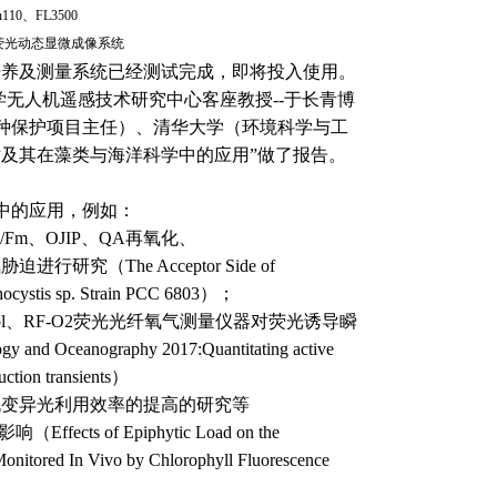
110
、FL3500
荧光动态显微成像系统
培养及测量系统已经测试完成，即将投入使用。
学无人机遥感技术研究中心客座教授--于长青博
种保护项目主任）、清华大学（环境科学与工
及其在藻类与海洋科学中的应用”做了报告。
中的应用，例如：
/Fm
、
OJIP、QA再氧化、
藻氮胁迫进行研究（
The Acceptor Side of
ynechocystis sp. Strain PCC 6803）；
tocol、RF-O2荧光光纤氧气测量仪器对荧光诱导瞬
gy and Oceanography 2017:Quantitating active
duction transients）
随机变异光利用效率的提高的研究等
影响（
Effects of Epiphytic Load on the
 Monitored In Vivo by Chlorophyll Fluorescence