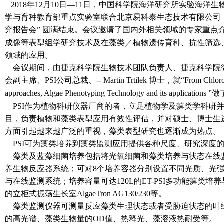
2018年12月10日—
11日，中国科学院海洋研究所实验海洋生
学与育种教育部重点实验室联合北京易科泰生态技术有限公司
究报告会”
圆满结束。会议邀请了国内外相关领域的专家重点
成像等表型组学研究技术及在藻类／植物遗传育种、抗性筛选
领域的应用。
会议期间，由捷克科学院生物技术团队负责人、捷克科学院
会副主席、PSI公司总裁、-- Martin Trtilek
博士，就“
From Chloro
approaches, Algae Phenotyping Technology and its applications
”做
PSI作为植物科研仪器厂商的者，立足植物学及藻类学科研
目，负责植物和藻类表型应用有效性评估，并对硕士、博士生
方面引起越来越广泛的重视，藻类表型研究也逐渐成为热点。
PSI可为藻类培养到藻类监测应用提供各种尺度、研究深度
藻类及蓝藻细菌培养包括将光氧细菌和藻类培养与状态在线监测
养生物反应器系统；可对8个培养容器分别设置不同光质、光强、
与在线监测系统；培养容量可达120
L的ET-PSI多功能藻类
的立柜式振荡生长室
AlgaeTron AG130/230等。
藻类监测仪器可测量反应藻类生理状态或者受胁迫状态的叶
的高光谱、藻类生物量的OD值、热释光、藻溶液热耐受等。