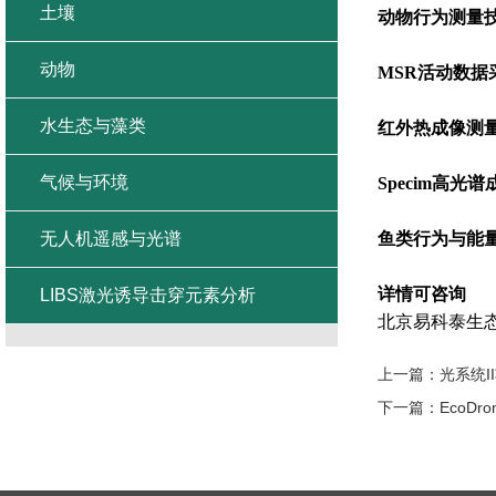
土壤
动物行为测量
动物
MSR活动数据
水生态与藻类
红外热成像测
气候与环境
Specim高光
无人机遥感与光谱
鱼类行为与能
详情可咨询
LIBS激光诱导击穿元素分析
北京易科泰生态技
上一篇：
光系统
下一篇：
EcoD