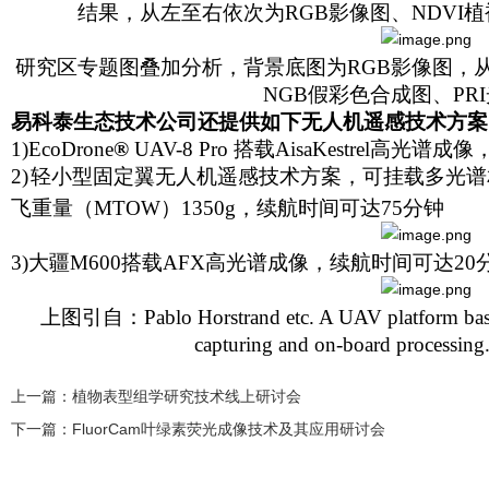
结果，从左至右依次为RGB影像图、NDVI
研究区专题图叠加分析，背景底图为RGB影像图，从
NGB假彩色合成图、PR
易科泰生态技术公司还提供如下无人机遥感技术方案
1)
EcoDrone
®
UAV-8 Pro
搭载AisaKestrel高光谱成
2)
轻小型固定翼无人机遥感技术方案，可挂载多光谱
飞重量（MTOW）1350g，续航时间可达75分钟
3)
大疆M600搭载AFX高光谱成像，续航时间可达20
上图引自：Pablo Horstrand etc. A UAV platform based 
capturing and on-board processing
上一篇：
植物表型组学研究技术线上研讨会
下一篇：
FluorCam叶绿素荧光成像技术及其应用研讨会