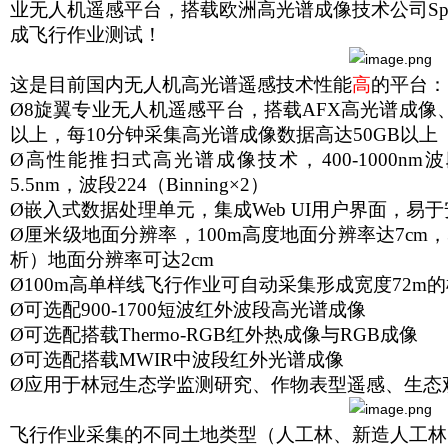
业无人机遥感平台，搭载欧洲高光谱成像技术公司Spe
成飞行作业测试！
这是目前国内无人机高光谱遥感技术性能
高
的平台：
Ø
8
旋翼专业无人机遥感平台，搭载AFX高光谱成像、
以上，每10分钟采集高光谱成像数据高达50GB以上
Ø
高性能推扫式高光谱成像技术，400-1000nm
5.5nm，波段224（Binning×2）
Ø
嵌入式数据处理单元，集成Web UI用户界面，易
Ø
厘米级地面分辨率，100m高度地面分辨率达7cm
析）地面分辨率可达2cm
Ø
100m
高单样线飞行作业可自动采集形成宽度72m
Ø
可选配900-1700短波红外波段高光谱成像
Ø
可选配搭载Thermo-RGB红外热成像与RGB成像
Ø
可选配搭载MWIR中波段红外光谱成像
Ø
应用于林冠生态学监测研究、作物表型遥感、生态
飞行作业采集的不同土地类型（人工林、新造人工林