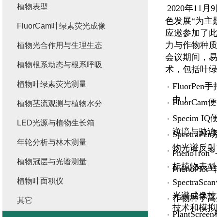
植物表型
2020年1
色发展“为主
FluorCam叶绿素荧光成像
应邀参加了
力与作物种
植物光合作用与生理生态
会议期间，
植物根系动态与根系呼吸
术，包括叶
植物叶绿素荧光测量
FluorP
中！
Fluor
植物茎流观测与植物水分
Specim
I
LED光源与植物生长箱
逆境与胁迫
Spectra
年轮分析与林木测量
物光谱反射
®
heno
ron
P
T
植物冠层与光谱测量
析植物表型
®
lot
PhenoP
植物叶面积仪
Spectr
光谱成像技
作物种子高
其它
技术和模拟
PlantS