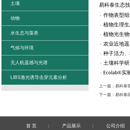
土壤
易科泰生态
作物表型组
动物
植物生理生
水生态与藻类
植物光生物
农业近地遥
气候与环境
种子活力、
无人机遥感与光谱
土壤科学研
®实
Ecolab
LIBS激光诱导击穿元素分析
上一篇：
易科泰
下一篇：
易科泰
首 页
产品展示
公司介绍
|
|