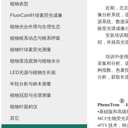
植物表型
近期，北
像分析系统，
FluorCam叶绿素荧光成像
源系统、数据
植物光合作用与生理生态
验室光谱成像
安装培训
植物根系动态与根系呼吸
绍，并就高光
植物叶绿素荧光测量
培训中使
植物茎流观测与植物水分
采集和分析。
构指数、色素
LED光源与植物生长箱
分析，获取长
年轮分析与林木测量
植物冠层与光谱测量
®
PhenoTron
-
植物叶面积仪
▪
基础版和高级
其它
MCF
生物荧光
▪
PTS
技术，样