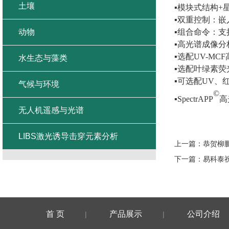
土壤
▪
模块式结构
+
▪
双重控制：嵌
▪
组合命令：支
动物
▪
高光谱成像分
▪
选配
UV-MCF
水生态与藻类
▪
选配叶绿素荧
▪
可选配
UV
、
气候与环境
©
▪SpectrAPP
高
无人机遥感与光谱
LIBS激光诱导击穿元素分析
上一篇：
恭贺柳
下一篇：
易科泰
首 页
产品展示
公司介绍
|
|