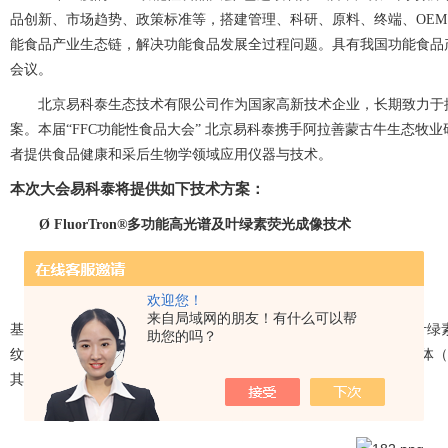
品创新、市场趋势、政策标准等，搭建管理、科研、原料、终端、
OEM
能食品产业生态链，解决功能食品发展全过程问题。具有我国功能食品
会议。
北京易科泰生态技术有限公司作为国家高新技术企业，长期致力于
案。本届“
FFC
功能性食品大会” 北京易科泰携手阿拉善蒙古牛生态牧
者提供食品健康和采后生物学领域应用仪器与技术。
本次大会易科泰将提供如下技术方案：
Ø
FluorTron®
多功能高光谱
及叶绿素荧光
成像技术
欢迎您！
来自局域网的朋友！有什么可以帮
基于高光谱成像、多光谱成像、
UV-MCF
生物荧光成像、多激发光叶绿
助您的吗？
纹，变不可见为可见，非损伤
/
非接触、数字化、可视化、高通量活体（
其它次级代谢产物（生物活性成分的主要来源）等。
Ø
AlgaTech
光养生物反应器技术
/
藻类培养与在线监测