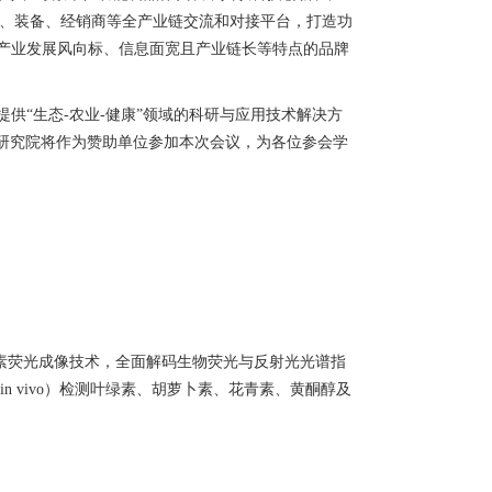
、装备、经销商等全产业链交流和对接平台，打造功
产业发展风向标、信息面宽且产业链长等特点的品牌
提供
“生态
-
农业
-
健康”领域的科研与应用技术解决方
业研究院将作为赞助单位参加本次会议，为各位参会学
素荧光成像
技术
，全面解码生物荧光与反射光光谱指
in vivo
）检测叶绿素、胡萝卜素、花青素、黄酮醇及