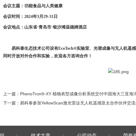
会议主题：功能食品与人类健康
会议时间：
2024
年
3
月
29-31
日
会议地点：山东省
·青岛市·银沙滩温德姆酒店
易科泰生态技术公司设有
EcoTech®实验室、光谱成像与无人机遥
同时开放对外合作和实验，欢迎各方咨询合作！
上一篇：
PhenoTron®-XY 植物表型成像分析系统交付中国海大三亚
下一篇：
易科泰参加YellowScan激光雷达无人机遥感亚太合作伙伴交
绍
技术文章
公司动态
荣誉
|
|
|