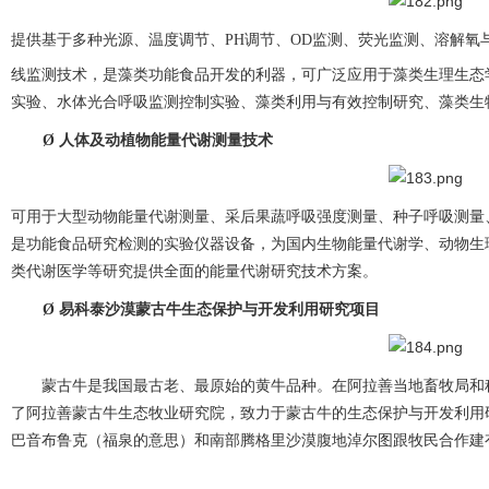
提供基于多种光源、温度调节、
PH
调节、
OD
监测、荧光监测、
溶解氧
线监测
技术
，是藻类功能食品开发的利器
，可广泛应用于藻类生理生态
实验、水体光合呼吸监测控制实验、藻类利用与有效控制研究、藻类生
Ø
人体及
动植物
能量
代谢测量技术
可用于
大型
动物能量代谢测量、采后果蔬呼吸强度测量、种子呼吸测量
是功能食品研究检测的实验仪器设备
，为国内生物能量代谢学、动物生
类代谢医学等研究提供全面的能量代谢研究技术方案
。
Ø
易科泰沙漠蒙古牛生态保护与开发利用研究项目
蒙古牛是我国最古老、最原始的黄牛品种。在
阿拉善
当地畜牧局和
了阿拉善蒙古牛生态牧业研究院，致力于蒙古牛的生态保护与开发利用
巴音布鲁克（福泉的意思）和南部腾格里沙漠腹地淖尔图跟牧民合作建