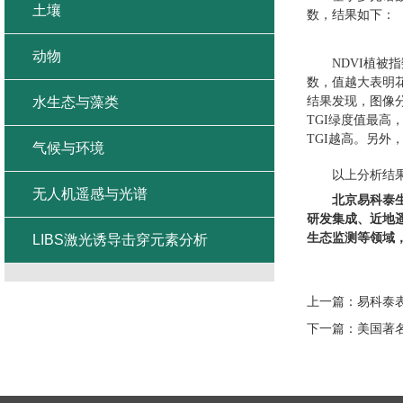
土壤
数，结果如下：
动物
NDVI
植被指
数，值越大表明
结果发现，图像
水生态与藻类
TGI
绿度值最高
TGI
越高。另外
气候与环境
以上分析结
无人机遥感与光谱
北京易科泰
研发集成、近地
生态监测等领域
LIBS激光诱导击穿元素分析
上一篇：
易科泰
下一篇：
美国著名