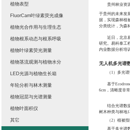
植物表型
贵州林业资
于贵州的未来发
FluorCam叶绿素荧光成像
据，实现森林植
分类统计，为森
植物光合作用与生理生态
近日，北京
植物根系动态与根系呼吸
研究。易科泰工
内业数据分析培
植物叶绿素荧光测量
植物茎流观测与植物水分
无人机多光谱
（
1
）多光谱
LED光源与植物生长箱
基于
Ecodron
年轮分析与林木测量
6cm
，清晰度非
植物冠层与光谱测量
结合光谱数
植物叶面积仪
树木种类与林地
1
其它
（
2
）植被指
基于多光谱