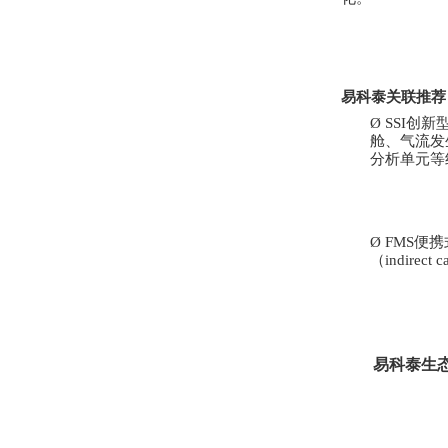
易科泰关联推荐
Ø
SSI
创新
舱、气流发
分析单元等
Ø
FMS
便携
（
indirect c
易科泰生