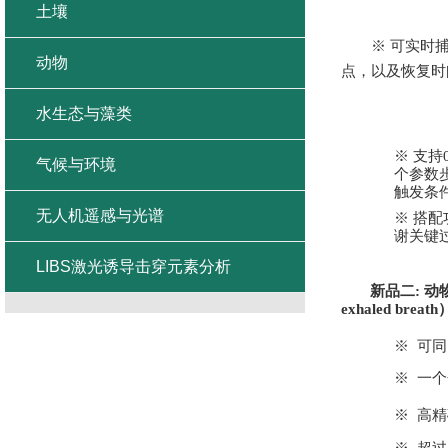
土壤
※
可实时
动物
点，以及恢复时
水生态与藻类
※
支持
气候与环境
个参数
触发条
无人机遥感与光谱
※
搭配
谢关键
LIBS激光诱导击穿元素分析
新品二
:
动
exhaled breath
※
可同
※
一个
※
高精