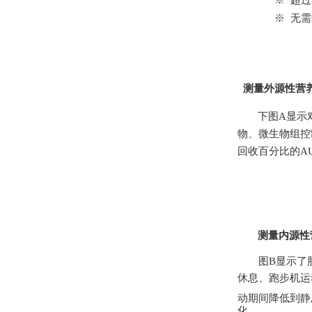
※
超过
※
无需
测量外源性营
下
图
A
显示
物、微生物组
控
回收百分比的
A
测量内源性
图
B
显示了
休息、跑步机运
动期间降低到静
化。