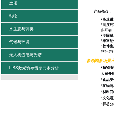
土壤
产品
亮点：
动物
²
高速采
²
高度
纯
水生态与藻类
实可靠
²
坚固耐
²
丰富配
气候与环境
²
软件生
软件进
无人机遥感与光谱
多领域多场景
LIBS激光诱导击穿元素分析
²
植物表
人员开
²
食品安
²
矿物与
²
材料回
²
文化遗
²
样芯分