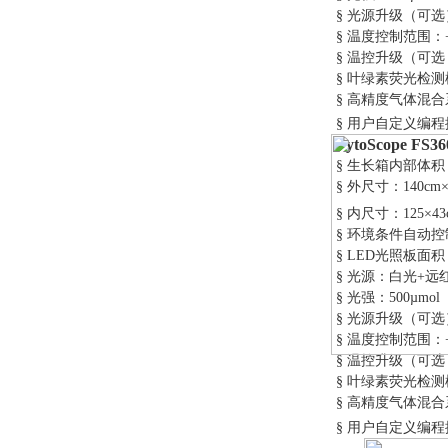
§
光源升级（可选
§
温度控制范围：
§
温控升级（可选
§
叶绿素荧光检测
§
高精度气体混合
§
用户自定义
编程
FytoScope FS36
§
生长箱内部体积
§
外尺寸：
140cm
§
内尺寸：
125
×
43
§
环境条件自动控
§
LED
光照板面积
§
光源：白光
+
远
§
光强：
500µmol
§
光源升级（可选
§
温度控制范围：
§
温控升级（可选
§
叶绿素荧光检测
§
高精度气体混合
§
用户自定义
编程