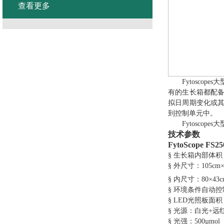
查看更多
Fytoscopes
大
有的生长箱都配
拟日周期变化或
到控制单元中。
Fytoscopes
大
技术参数
FytoScope FS25
§
生长箱内部体积
§
外尺寸：
105cm
§
内尺寸：
80
×
43
§
环境条件自动控
§
LED
光照板面积
§
光源：白光
+
远
§
光强：
500µmol