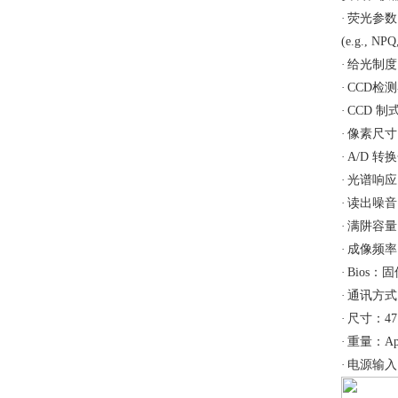
·
荧光参数
(e.g., NPQ
·
给光制度
·
CCD检
·
CCD
制
·
像素尺寸
·
A/D
转换
·
光谱响应
·
读出噪音
·
满阱容量
·
成像频率
·
Bios
：
固
·
通讯方式
·
尺寸：
47
·
重量：
Ap
·
电源输入