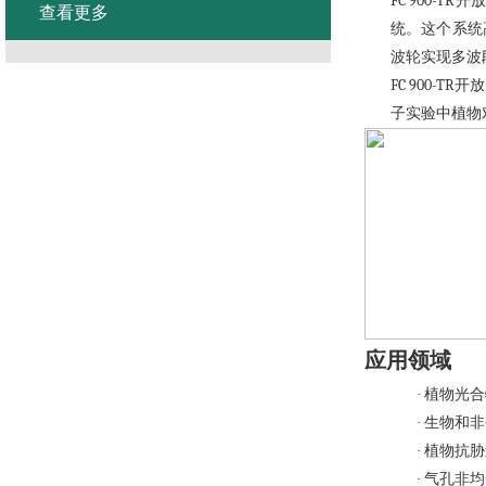
FC 900-TR
开
查看更多
统。这个系统
波轮实现多波
FC 900-TR
开放
子实验中植物
应用领域
·
植物光合
·
生物和非
·
植物抗胁
·
气孔非均