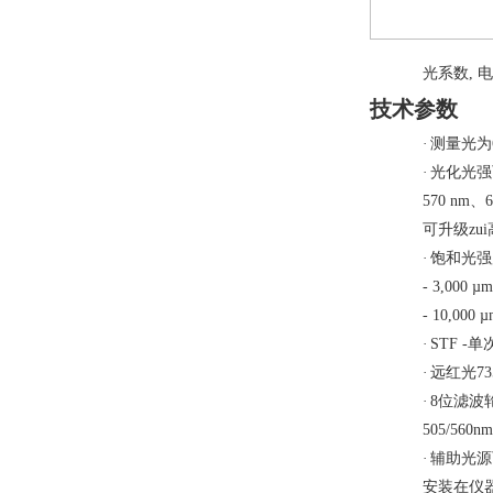
光系数
,
电
技术参数
·
测量光为
·
光化光强
570 nm
、
6
可升级zui
·
饱和光强
- 3,000 µm
-
10
,000 µ
·
STF -
单
·
远红光735
·
8位滤波
505/560nm
·
辅助光源
安装在仪