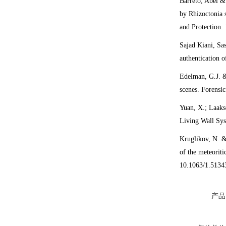
Barreto, Abel &
by Rhizoctonia s
and Protection.
Sajad Kiani, Sa
authentication 
Edelman, G.J. &
scenes. Forensic
Yuan, X.; Laaks
Living Wall Sys
Kruglikov, N. &
of the meteorit
10.1063/1.5134
产品