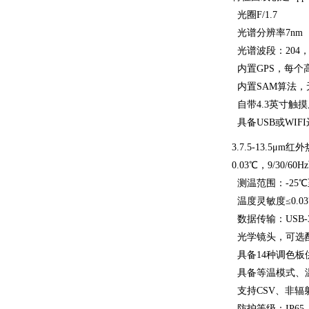
光圈F/1.7
光谱分辨率7nm
光谱波段：204，可选
内置GPS，每个
内置SAM算法，
自带4.3英寸触
具备USB或WI
3.7.5-13.
0.03℃，9/30/60
测温范围：-25℃至
温度灵敏度≤0.03
数据传输：USB-
光学镜头，可选配6
具备14种调色板
具备等温模式、温
支持CSV、非辐射
防护等级：IP6