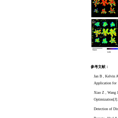
参考文献：
Jan B , Kelvin 
Application for
Xiao Z , Wang J
Optimization[J]
Detection of Di