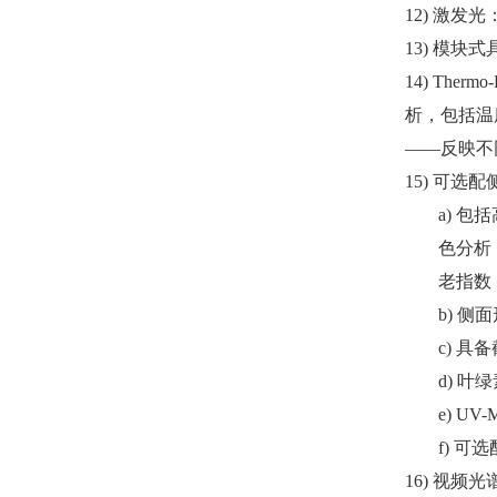
12)
激发光
13)
模块式
14)
Ther
析，包括温
——反映不
15)
可选配
a)
包括
色分析
老指数
b)
侧面
c)
具备
d)
叶绿
e)
UV
f)
可选
16)
视频光