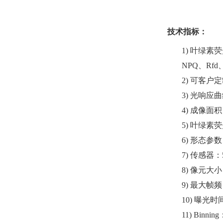
技术指标：
1)
叶绿素荧
NPQ、Rfd
2)
可客户定
3)
光响应曲
4)
成像面积
5)
叶绿素荧
6)
形态参数
7)
传感器：
8)
像元大小
9)
最大帧频
10)
曝光时
11)
Binnin