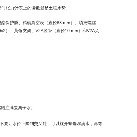
衡时张力计表上的读数就是土壤水势。
碳酸酯保护膜、精确真空表（直径63 mm）、填充螺丝、
x2）、黄铜支架、V2A竖管（直径10 mm）和V2A尖
螺帽注满去离子水。
，不要让水位下降到交叉处，可以旋开螺母灌满水，再等