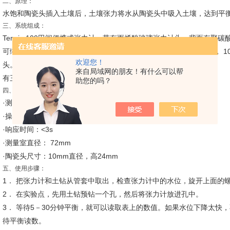
二、原理：
水饱和陶瓷头插入土壤后，土壤张力将水从陶瓷头中吸入土壤，达到平
三、系统组成：
Tensio 100田间便携式张力计，带有丙烯酸玻璃张力计头，背面有聚
可缩短测量时间和排放空气的压力预调节器、陶瓷头（SKA 100 FF， 10
欢迎您！
头。
来自局域网的朋友！有什么可以帮
有三种长度可选。
助您的吗？
四、基本技术指标：
·测量范围：0到-85 kPa
·操作时的温度：0到+40℃
·响应时间：<3s
·测量室直径： 72mm
·陶瓷头尺寸：10mm直径，高24mm
五、使用步骤：
1． 把张力计和土钻从管套中取出，检查张力计中的水位，旋开上面的
2． 在实验点，先用土钻预钻一个孔，然后将张力计放进孔中。
3． 等待5－30分钟平衡，就可以读取表上的数值。如果水位下降太快
待平衡读数。