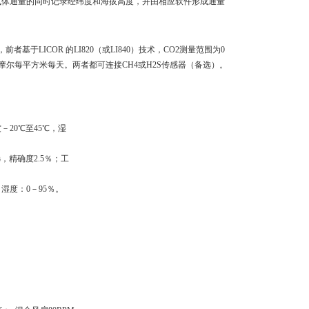
气体通量的同时记录经纬度和海拔高度，并由相应软件形成通量
，前者基于
LICOR
的
LI820
（或
LI840
）技术，
CO2
测量范围为
0
摩尔每平方米每天。两者都可连接
CH4
或
H2S
传感器（备选）。
度－
20
℃
至
45
℃
，湿
选，精确度
2.5
％；工
，湿度：
0
－
95
％。