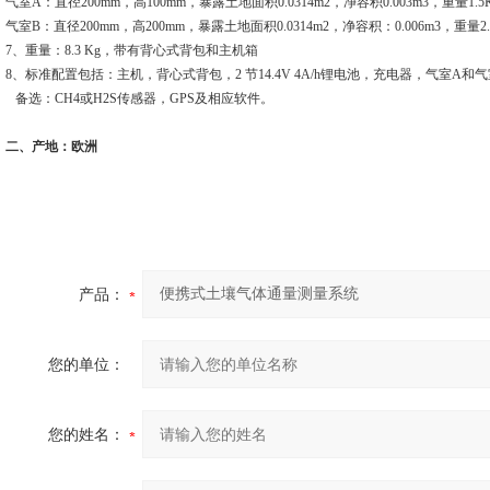
气室
A
：直径
200mm
，高
100mm
，暴露土地面积
0.0314m2
，净容积
0.003m3
，重量
1.5
气室
B
：直径
200mm
，高
200mm
，暴露土地面积
0.0314m2
，净容积：
0.006m3
，重量
2
7
、重量：
8.3 Kg
，带有背心式背包和主机箱
8
、标准配置包括：主机，背心式背包，
2
节
14.4V
4A
/h
锂电池，充电器，气室
A
和气
备选：
CH4
或
H2S
传感器，
GPS
及相应软件。
二、产地：
欧洲
产品：
您的单位：
您的姓名：