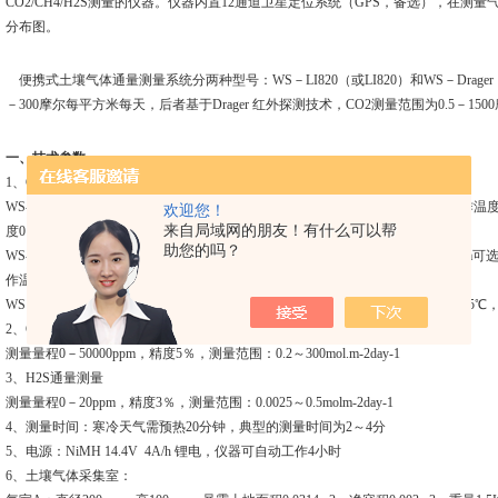
CO2/CH4/H2S
测量的仪器。仪器内置
12
通道卫星定位系统（
GPS
，备选），在测量
分布图。
便携式土壤气体通量测量系统分两种型号：
WS
－
LI820
（或
LI820
）和
WS
－
Drager
－
300
摩尔每平方米每天，后者基于
Drager
红外探测技术，
CO2
测量范围为
0.5
－
1500
一、技术参数
1
、
CO2
通量测量（
WS-LI840
和
WS-LI820
及
DRAGER
叁种型号可选）
WS-LI840
：
CO2
测量量程
0-3000ppm
，精确度
1.5％
；
H2O
测量量程
0-80ppt
；工作温
欢迎您！
来自局域网的朋友！有什么可以帮
度
0
－
95
％；
助您的吗？
WS-LI820
：
CO2
测量量程
0
－
1000ppm
、
0-2000ppm
、
0
－
5000ppm
、
0
－
20000ppm
可
作温度－
20
℃
－
45
℃
，湿度
0
－
95
％；
WS
－
DRAGER
：
CO2
测量量程
2000
－
300000ppm
，精确度
3
％；工作温度
-20
－
65
℃
2
、
CH4
通量测量
测量量程
0
－
50000ppm
，精度
5
％，测量范围：
0.2
～
300mol.m-2day-1
3
、
H2S
通量测量
测量量程
0
－
20ppm
，精度
3
％，测量范围：
0.0025
～
0.5molm-2day-1
4
、测量时间：寒冷天气需预热
20
分钟，典型的测量时间为
2
～
4
分
5
、电源：
NiMH 14.4V
4A
/h
锂电，仪器可自动工作
4
小时
6
、土壤气体采集室：