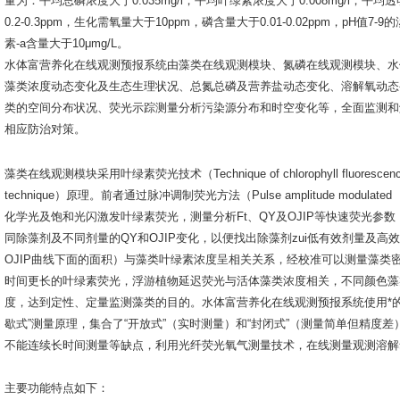
量为：平均总磷浓度大于0.035mg/l；平均叶绿素浓度大于0.008mg/l
0.2-0.3ppm，生化需氧量大于10ppm，磷含量大于0.01-0.02ppm，p
素-a含量大于10μmg/L。
水体富营养化在线观测预报系统由藻类在线观测模块、氮磷在线观测模块、水
藻类浓度动态变化及生态生理状况、总氮总磷及营养盐动态变化、溶解氧动态
类的空间分布状况、荧光示踪测量分析污染源分布和时空变化等，全面监测和
相应防治对策。
藻类在线观测模块采用叶绿素荧光技术（Technique of chlorophyll fluoresc
technique）原理。前者通过脉冲调制荧光方法（Pulse amplitude modulated
化学光及饱和光闪激发叶绿素荧光，测量分析Ft、QY及OJIP等快速荧光
同除藻剂及不同剂量的QY和OJIP变化，以便找出除藻剂zui低有效剂量及高效无污
OJIP曲线下面的面积）与藻类叶绿素浓度呈相关关系，经校准可以测量藻类
时间更长的叶绿素荧光，浮游植物延迟荧光与活体藻类浓度相关，不同颜色藻
度，达到定性、定量监测藻类的目的。水体富营养化在线观测预报系统使用*
歇式”测量原理，集合了“开放式”（实时测量）和“封闭式”（测量简单但精度
不能连续长时间测量等缺点，利用光纤荧光氧气测量技术，在线测量观测溶解
主要功能特点如下：