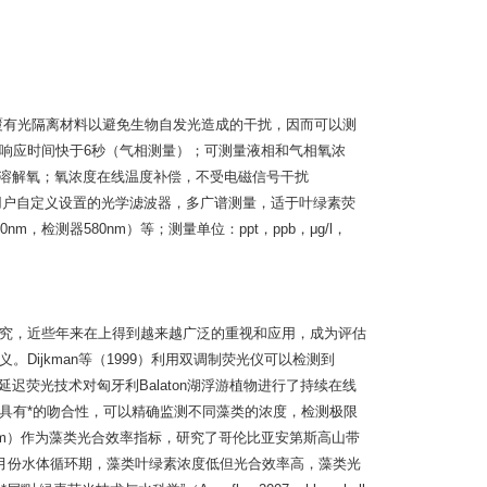
mm，被覆有光隔离材料以避免生物自发光造成的干扰，因而可以测
响应时间快于6秒（气相测量）；可测量液相和气相氧浓
15 ppb溶解氧；氧浓度在线温度补偿，不受电磁信号干扰
置用户自定义设置的光学滤波器，多广谱测量，适于叶绿素荧
m，检测器580nm）等；测量单位：ppt，ppb，μg/l，
究，近些年来在上得到越来越广泛的重视和应用，成为评估
ijkman等（1999）利用双调制荧光仪可以检测到
5）利用延迟荧光技术对匈牙利Balaton湖浮游植物进行了持续在线
具有*的吻合性，可以精确监测不同藻类的浓度，检测极限
Y（Fv/Fm）作为藻类光合效率指标，研究了哥伦比亚安第斯高山带
0月份水体循环期，藻类叶绿素浓度低但光合效率高，藻类光