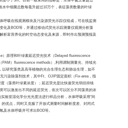
；平均透明度小于3m。目前一般采用的指标是：水体中氮含量超过
H值7-9的淡水中细菌总数每毫升超过10万个，表征藻类数量的叶绿
体呼吸在线观测模块及污染源荧光示踪仪组成，可在线监测
变化及BOD等，并通过移动式荧光示踪测量仪观测分析藻
解析富营养化的时空动态变化及来源，即时作出预测预报及
ence）原理和叶绿素延迟荧光技术（Delayed fluorescence
 （PAM）fluorescence methods）,利用调制测量光、持续光
参数，以研究藻类及高等植物的光合生理生态和胁迫生理，如不
染除藻剂技术，其中Ft、OJIP固定面积（Fix-area，指
密度（藻类叶绿素浓度）；延迟荧光是比快速荧光弱但持续
类可以激发出不同的延迟荧光，依次可以区分不同藻类的浓
的实验室湿化学分光光度法进行样品分析，水体呼吸采用“间
差）的优点，同时又克服了开放式测量时间解析度差、封闭式
氧及水体呼吸并可求出BOD等。