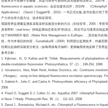
合效率并不依赖于生物量，而是与营养可获得性及光辐射情况有关。2007年，*届“叶绿素荧光
fluorescence in aquatic sciences）会议在捷克召开；2010年，《Chlorophyll Fluo
Applications》（David J.Suggett等，2010）一书正式出版,
产力评估等方面方法、技术和应用等。
我国营养盐测量监测多采取采样实验室分析的方法（刘信安等，2005；李哲等，2
具有即时（real-time）持续监测动态变化等*的优点，而且可以与藻类在线
动了WARMER 项目（Water Risk Management in EuRope），其
统，作为本项目的内容，Gunatilaka等（2009）利用原位监测技术，对
结果比起抽样实验室分析法（如每周或每月抽样）更精确系统地反映了营养盐
参考文献：
1. Kijkman，N., D. Kaftan and M. Trtilek. Measurements of phytoplankton of
double-modulation fluorometer. Photosynthetica, 37（2）: 249-254, 1999
2. Istvanovics, Vera, Mark Honti, Andras Osztoics, etc. Continuors monitor
（Hungary） using on-line delayed fluorescence excitation spectroscopy. Fr
3. Gabriel A., John C. and Carlos A. Photosynthetic efficiency of Phytopla
2006
4. Prasil O, Suggett D J, Cullen JJ, etc. Aquafluo 2007: chlorophyll fluoresc
in Nove ? Hrady. Photosynth Res. 95（1）: 111-115, 2008
5. David J., Borowitzka, Michael A, etc. Chlorophyll a Fluorescence in Aqua