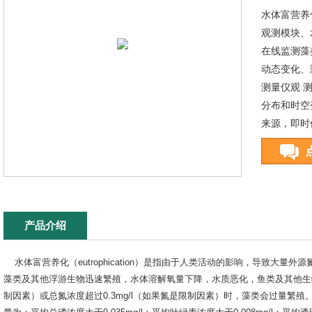
水体富营养
观测模块、
在线监测藻
动态变化、
测量仪观 
分布和时空
来源，即时
产品介绍
水体富营养化（eutrophication）是指由于人类活动的影响，导致大
藻类及其他浮游生物迅速繁殖，水体溶解氧量下降，水质恶化，鱼类及其他生物大
制因素）或总氮浓度超过0.3mg/l（如果氮是限制因素）时，藻类会过量繁