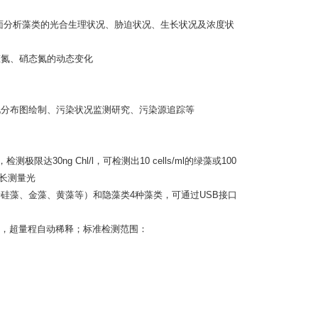
从而可全面分析藻类的光合生理状况、胁迫状况、生长状况及浓度状
态氮、硝态氮的动态变化
况分布图绘制、污染状况监测研究、污染源追踪等
极限达30ng Chl/l，可检测出10 cells/ml的绿藻或100
波长测量光
括硅藻、金藻、黄藻等）和隐藻类4种藻类，可通过USB接口
化，超量程自动稀释；标准检测范围：