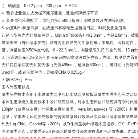
f） 磷酸盐：0-0.2 ppm - 200 ppm - P-PO4
4. 营养盐测量方式为循环顺序测量，测量间隔程序可调
5. 具备试剂冷藏配置，试剂更换3-6周（取决于测量参数及方法等因素）
6. 内置时钟和显示屏，在线显示和存储数据包括日期、时间及测量值等
7. Mini型荧光光纤氧传感器， Mini光纤氧探头外径2.8mm，内径2.0
量藻类等（有叶绿素荧光）具有内部自发光的生物耗氧；零氧耗、高稳定性，
度，测量范围0-50%空气氧、0 - 22.5 mg/L，测量极限0.15 %空气氧、
8. 污染源荧光示踪仪为带参考光束的90度滤波式荧光仪，光源、检测器内
光和其它示踪荧光如荧光素（光源465nm，检测器530nm）、若丹明（光源530n
μmol等，或者任意单位，灵敏度Chla 0.025μg／l
9. 防水级别:IP65
国内外应用状况
藻类荧光技术应用于水体藻类监测包括水华监测预报及藻类生理生态和防治研
水体生态系统的重要技术手段和研究领域，对水生态评估和研究具有划时代意义。D
100pM（皮摩尔浓度）叶绿素浓度的藻类。Vera Istvanovics 等（200
监测，结果表明延迟荧光数据与传统显微镜计数法及实验室叶绿素浓度测量法
约为1μg Chl/l。Gabriel等（2006）以Ft作为藻类叶绿素浓度指标、Q
湖泊藻类动态，结果显示6月份深水层藻类叶绿素浓度高但光合效率低，而1