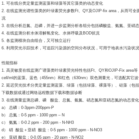
1. 可在线分类定量监测蓝藻和绿藻等其它藻类的动态变化
2. 在线监测光谱性藻类的叶绿素荧光参数Ft、QY及OJIP-fix area，
况
3. 在线分析总氮、总磷，并进一步监测分析各组分包括磷酸盐、氨氮、亚硝
4. 在线监测分析水体溶解氧变化、水体呼吸及BOD状况
5. 各监测模块自由组合，又可独立运行
6. 利用荧光示踪技术，可追踪污染源的空间分布状况，可用于地表水污染状
性能指标
1. 高灵敏度在线监测广谱藻类叶绿素荧光特性包括Ft、QY和OJIP-Fix area等，检测
cell/ml的蓝藻。蓝色（455nm）和红色（630nm）双色测量光，可选配其它
2. 延迟荧光技术分类定量监测蓝藻、绿藻（包括绿藻、裸藻等）、硅藻（包
下载数据或通过网络远程数据下载和数据诊断
3. 在线测量监测总磷、磷 酸盐、总氮、氨氮、硝态氮和亚硝态氮的动态变
a） 总磷：0-3ppm-200ppm-P
b） 总氮：0-5 ppm - 1000 ppm – N
c） 氨氮：0-0.2 ppm - 200 ppm - N-NH3
d） 硝 酸盐＋亚硝 酸盐：0-5 ppm - 1000 ppm - N-NO3
e） 亚硝 酸盐：0-0.05 ppm - 20 ppm - N-NO2