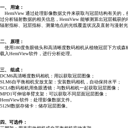
一、 用途：
HemiView 通过处理影像数据文件来获取与冠层结构有关
过分析辐射数据的相关信息，HemiView 能够测算出冠层截获
辐射指标、冠层指标、测量地点的光线覆盖状况及直射与漫射光
二、
原理：
使用180度鱼眼镜头和高清晰度数码相机从植物冠层下方或森
载入HemiView软件，进行分析处理。
三、
组成：
DCM6高清晰度数码相机：用以获取冠层图像；
SLM6自平衡相机安放支架：安装数码相机，自动保持水平；
SCL6数码相机用鱼眼透镜：与数码相机一起获取冠层图像；
MPD1可伸缩单臂支架：可以获取不同层面冠层图像；
HemiView软件：处理影像数据文件。
512M数据存储卡：储存冠层图像。
四、
可选件：