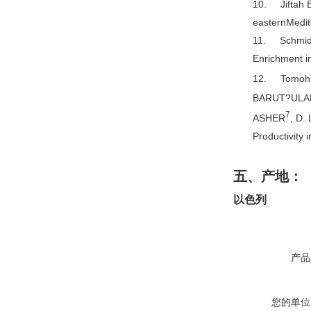
10. Jiftah B
easternMedit
11. Schmidt 
Enrichment i
12. Tomoh
BARUT?ULA
7
ASHER
, D.
Productivity
五、产地：
以色列
产品
您的单位