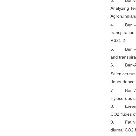
3. Ben-Asher
Analyzing Te
Agron.Indian
4. Ben –Ash
transpiratio
P.321-2
5. Ben –Ash
and transpira
6. Ben-Asher
Selenicereus
dependence. 
7. Ben-A
Hylocereus 
8. Evrendile
CO2 fluxes o
9. Fatih Evr
diurnal CO2 f