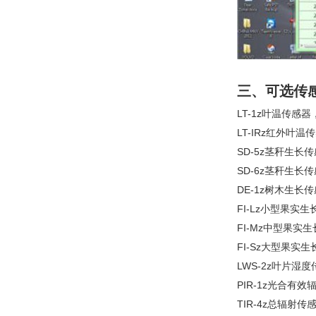
三、可选传
LT-1z
叶温传感器
LT-IRz
红外叶温传
SD-5z
茎秆生长传
SD-6z
茎秆生长传
DE-1z
树木生长传
FI-Lz
小型果实生
FI-Mz
中型果实生
FI-Sz
大型果实生
LWS-2z
叶片湿度
PIR-1z
光合有效
TIR-4z
总辐射传