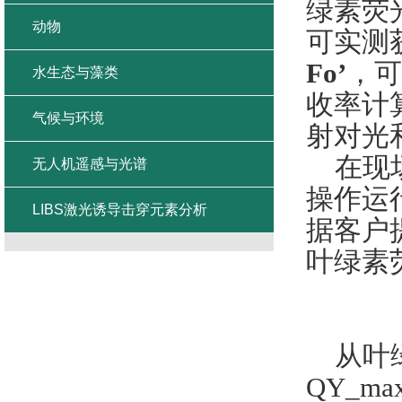
绿素荧
动物
可实测
Fo
’
，可
水生态与藻类
收率计
气候与环境
射对光
在现
无人机遥感与光谱
操作运
LIBS激光诱导击穿元素分析
据客户
叶绿素
从叶
QY_ma