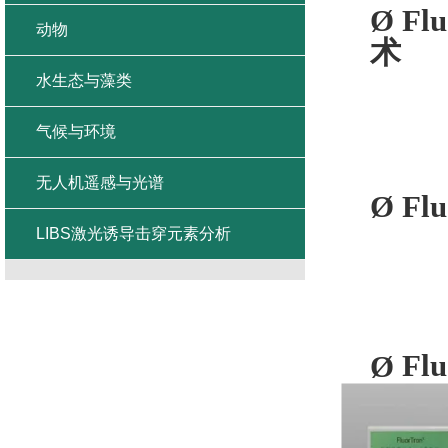
Ø
Fl
动物
术
水生态与藻类
气候与环境
无人机遥感与光谱
Ø
Fl
LIBS激光诱导击穿元素分析
Ø
Fl