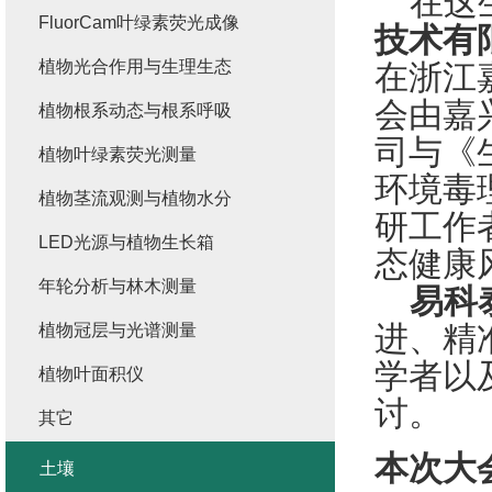
在这
FluorCam叶绿素荧光成像
技术有
植物光合作用与生理生态
在浙江
会由嘉
植物根系动态与根系呼吸
司与《
植物叶绿素荧光测量
环境毒
植物茎流观测与植物水分
研工作
LED光源与植物生长箱
态健康
年轮分析与林木测量
易科
植物冠层与光谱测量
进、精
学者以
植物叶面积仪
讨。
其它
本次大
土壤