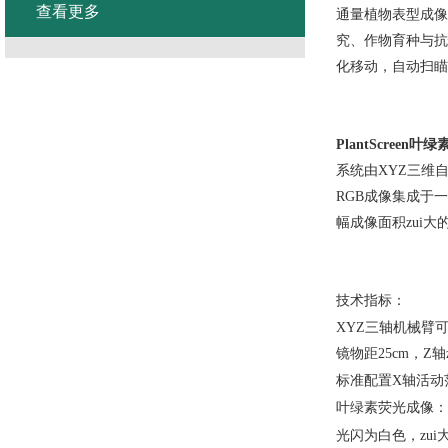
查看更多
通量植物表型成像
究、作物育种与抗
化移动，自动扫瞄成像
PlantScree
系统由XYZ三维自
RGB成像集成于
幅成像面积zui
技术指标：
XYZ三轴机械臂可
镜物距25cm，Z轴z
标准配置X轴活动范
叶绿素荧光成像：镜
光闪为白色，zui大光