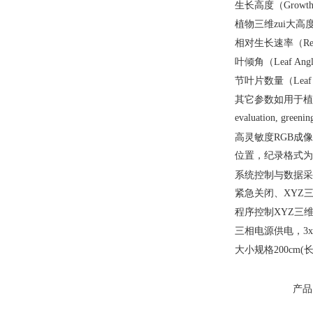
生长高度（
Growth
植物三维zui大高
相对生长速率（
Re
叶倾角（
Leaf Ang
节叶片数量（
Leaf
其它参数如用于植
evaluation, greenin
高灵敏度RGB成像传
位置，纪录格式为
系统控制与数据采
紧急关闭、XYZ
程序控制XYZ三
三相电源供电，3x230
大小规格200cm(长)
产品