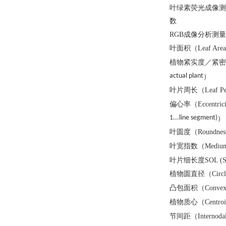
叶绿素荧光成像测量参数包括F
数
RGB成像分析测
叶面积（
Leaf Area
植物紧实度／紧密
actual plant
）
叶片周长（
Leaf P
偏心率（
Eccentric
1...line segment)
）
叶圆度（
Roundnes
叶宽指数（
Medium
叶片细长度
SOL (S
植物圆直径（
Circ
凸包面积（
Convex
植物质心（
Centro
节间距（
Internoda