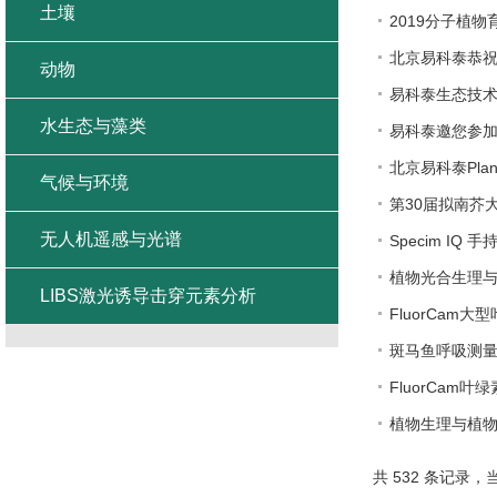
土壤
2019分子植
北京易科泰恭祝
动物
易科泰生态技术
水生态与藻类
易科泰邀您参加
北京易科泰Pla
气候与环境
第30届拟南芥大
无人机遥感与光谱
Specim IQ
植物光合生理
LIBS激光诱导击穿元素分析
FluorCam
斑马鱼呼吸测
FluorCa
植物生理与植
共 532 条记录，当前